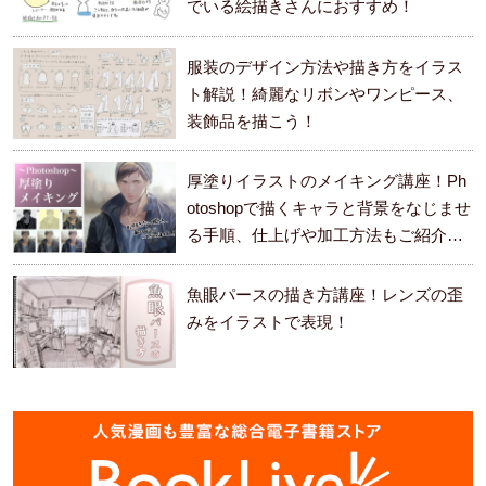
でいる絵描きさんにおすすめ！
服装のデザイン方法や描き方をイラス
ト解説！綺麗なリボンやワンピース、
装飾品を描こう！
厚塗りイラストのメイキング講座！Ph
otoshopで描くキャラと背景をなじませ
る手順、仕上げや加工方法もご紹介し
ます。
魚眼パースの描き方講座！レンズの歪
みをイラストで表現！