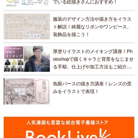
でいる絵描きさんにおすすめ！
服装のデザイン方法や描き方をイラス
ト解説！綺麗なリボンやワンピース、
装飾品を描こう！
厚塗りイラストのメイキング講座！Ph
otoshopで描くキャラと背景をなじませ
る手順、仕上げや加工方法もご紹介し
ます。
魚眼パースの描き方講座！レンズの歪
みをイラストで表現！