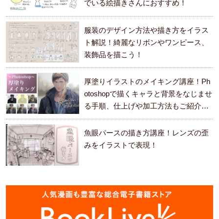
でいる絵描きさんにおすすめ！
服装のデザイン方法や描き方をイラス
ト解説！綺麗なリボンやワンピース、
装飾品を描こう！
厚塗りイラストのメイキング講座！Ph
otoshopで描くキャラと背景をなじませ
る手順、仕上げや加工方法もご紹介し
ます。
魚眼パースの描き方講座！レンズの歪
みをイラストで表現！