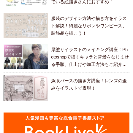
でいる絵描きさんにおすすめ！
服装のデザイン方法や描き方をイラス
ト解説！綺麗なリボンやワンピース、
装飾品を描こう！
厚塗りイラストのメイキング講座！Ph
otoshopで描くキャラと背景をなじませ
る手順、仕上げや加工方法もご紹介し
ます。
魚眼パースの描き方講座！レンズの歪
みをイラストで表現！