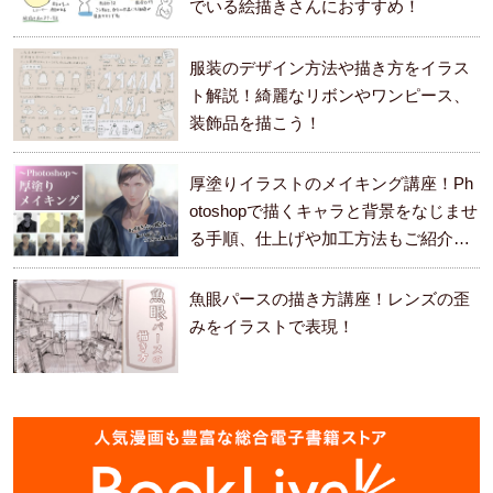
でいる絵描きさんにおすすめ！
服装のデザイン方法や描き方をイラス
ト解説！綺麗なリボンやワンピース、
装飾品を描こう！
厚塗りイラストのメイキング講座！Ph
otoshopで描くキャラと背景をなじませ
る手順、仕上げや加工方法もご紹介し
ます。
魚眼パースの描き方講座！レンズの歪
みをイラストで表現！