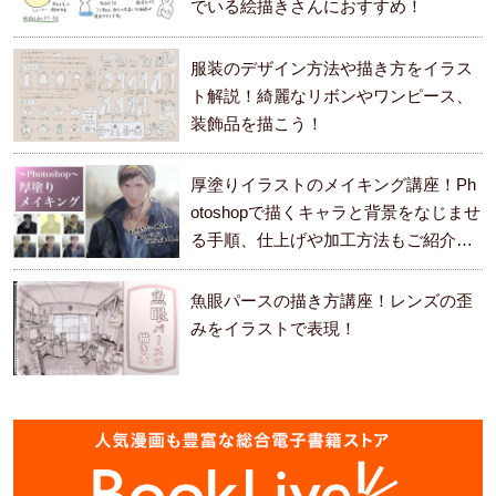
でいる絵描きさんにおすすめ！
服装のデザイン方法や描き方をイラス
ト解説！綺麗なリボンやワンピース、
装飾品を描こう！
厚塗りイラストのメイキング講座！Ph
otoshopで描くキャラと背景をなじませ
る手順、仕上げや加工方法もご紹介し
ます。
魚眼パースの描き方講座！レンズの歪
みをイラストで表現！