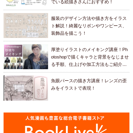
でいる絵描きさんにおすすめ！
服装のデザイン方法や描き方をイラス
ト解説！綺麗なリボンやワンピース、
装飾品を描こう！
厚塗りイラストのメイキング講座！Ph
otoshopで描くキャラと背景をなじませ
る手順、仕上げや加工方法もご紹介し
ます。
魚眼パースの描き方講座！レンズの歪
みをイラストで表現！