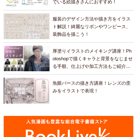
でいる絵描きさんにおすすめ！
服装のデザイン方法や描き方をイラス
ト解説！綺麗なリボンやワンピース、
装飾品を描こう！
厚塗りイラストのメイキング講座！Ph
otoshopで描くキャラと背景をなじませ
る手順、仕上げや加工方法もご紹介し
ます。
魚眼パースの描き方講座！レンズの歪
みをイラストで表現！