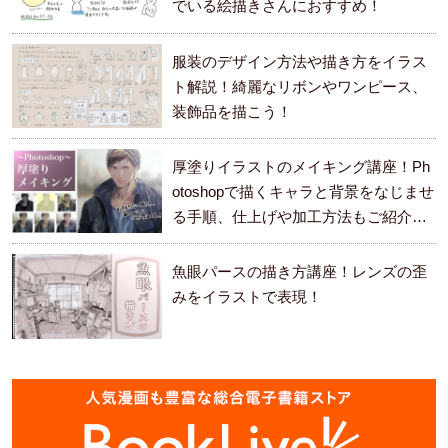
でいる絵描きさんにおすすめ！
服装のデザイン方法や描き方をイラス
ト解説！綺麗なリボンやワンピース、
装飾品を描こう！
厚塗りイラストのメイキング講座！Ph
otoshopで描くキャラと背景をなじませ
る手順、仕上げや加工方法もご紹介し
ます。
魚眼パースの描き方講座！レンズの歪
みをイラストで表現！