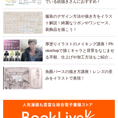
でいる絵描きさんにおすすめ！
服装のデザイン方法や描き方をイラス
ト解説！綺麗なリボンやワンピース、
装飾品を描こう！
厚塗りイラストのメイキング講座！Ph
otoshopで描くキャラと背景をなじませ
る手順、仕上げや加工方法もご紹介し
ます。
魚眼パースの描き方講座！レンズの歪
みをイラストで表現！