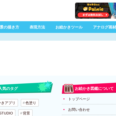
景の描き方
表現方法
お絵かきツール
アナログ画
人気のタグ
お絵かき図鑑について
トップページ
かきアプリ
色塗り
お問い合わせ
 STUDIO
背景