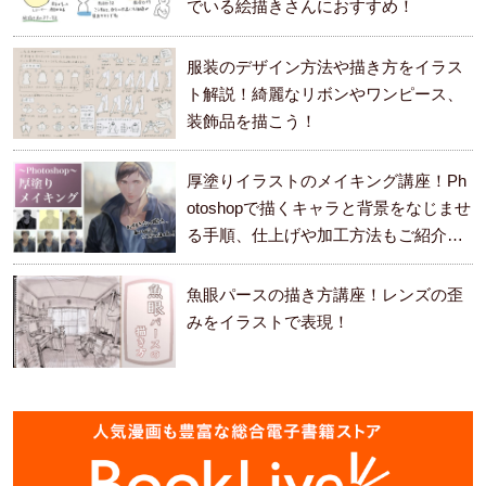
でいる絵描きさんにおすすめ！
服装のデザイン方法や描き方をイラス
ト解説！綺麗なリボンやワンピース、
装飾品を描こう！
厚塗りイラストのメイキング講座！Ph
otoshopで描くキャラと背景をなじませ
る手順、仕上げや加工方法もご紹介し
ます。
魚眼パースの描き方講座！レンズの歪
みをイラストで表現！