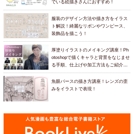
でいる絵描きさんにおすすめ！
服装のデザイン方法や描き方をイラス
ト解説！綺麗なリボンやワンピース、
装飾品を描こう！
厚塗りイラストのメイキング講座！Ph
otoshopで描くキャラと背景をなじませ
る手順、仕上げや加工方法もご紹介し
ます。
魚眼パースの描き方講座！レンズの歪
みをイラストで表現！