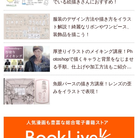
でいる絵描きさんにおすすめ！
服装のデザイン方法や描き方をイラス
ト解説！綺麗なリボンやワンピース、
装飾品を描こう！
厚塗りイラストのメイキング講座！Ph
otoshopで描くキャラと背景をなじませ
る手順、仕上げや加工方法もご紹介し
ます。
魚眼パースの描き方講座！レンズの歪
みをイラストで表現！