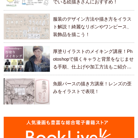
でいる絵描きさんにおすすめ！
服装のデザイン方法や描き方をイラス
ト解説！綺麗なリボンやワンピース、
装飾品を描こう！
厚塗りイラストのメイキング講座！Ph
otoshopで描くキャラと背景をなじませ
る手順、仕上げや加工方法もご紹介し
ます。
魚眼パースの描き方講座！レンズの歪
みをイラストで表現！