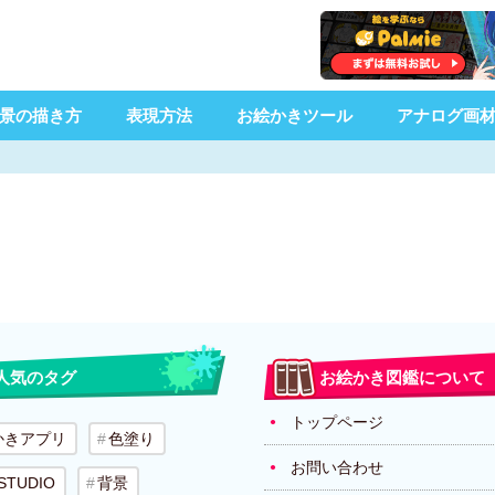
景の描き方
表現方法
お絵かきツール
アナログ画
人気のタグ
お絵かき図鑑について
トップページ
かきアプリ
色塗り
お問い合わせ
 STUDIO
背景