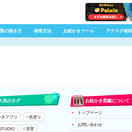
景の描き方
表現方法
お絵かきツール
アナログ画
人気のタグ
お絵かき図鑑について
トップページ
かきアプリ
色塗り
お問い合わせ
 STUDIO
背景