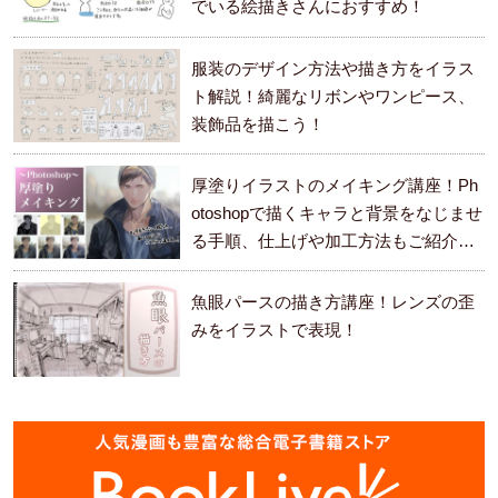
でいる絵描きさんにおすすめ！
服装のデザイン方法や描き方をイラス
ト解説！綺麗なリボンやワンピース、
装飾品を描こう！
厚塗りイラストのメイキング講座！Ph
otoshopで描くキャラと背景をなじませ
る手順、仕上げや加工方法もご紹介し
ます。
魚眼パースの描き方講座！レンズの歪
みをイラストで表現！