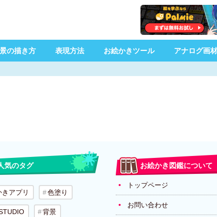
景の描き方
表現方法
お絵かきツール
アナログ画
人気のタグ
お絵かき図鑑について
トップページ
かきアプリ
色塗り
お問い合わせ
 STUDIO
背景