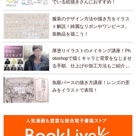
でいる絵描きさんにおすすめ！
服装のデザイン方法や描き方をイラス
ト解説！綺麗なリボンやワンピース、
装飾品を描こう！
厚塗りイラストのメイキング講座！Ph
otoshopで描くキャラと背景をなじませ
る手順、仕上げや加工方法もご紹介し
ます。
魚眼パースの描き方講座！レンズの歪
みをイラストで表現！