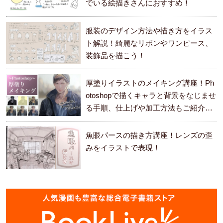
でいる絵描きさんにおすすめ！
服装のデザイン方法や描き方をイラス
ト解説！綺麗なリボンやワンピース、
装飾品を描こう！
厚塗りイラストのメイキング講座！Ph
otoshopで描くキャラと背景をなじませ
る手順、仕上げや加工方法もご紹介し
ます。
魚眼パースの描き方講座！レンズの歪
みをイラストで表現！