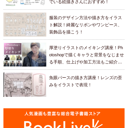
でいる絵描きさんにおすすめ！
服装のデザイン方法や描き方をイラス
ト解説！綺麗なリボンやワンピース、
装飾品を描こう！
厚塗りイラストのメイキング講座！Ph
otoshopで描くキャラと背景をなじませ
る手順、仕上げや加工方法もご紹介し
ます。
魚眼パースの描き方講座！レンズの歪
みをイラストで表現！