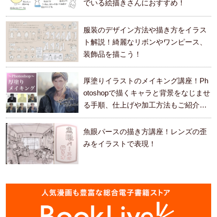
でいる絵描きさんにおすすめ！
服装のデザイン方法や描き方をイラス
ト解説！綺麗なリボンやワンピース、
装飾品を描こう！
厚塗りイラストのメイキング講座！Ph
otoshopで描くキャラと背景をなじませ
る手順、仕上げや加工方法もご紹介し
ます。
魚眼パースの描き方講座！レンズの歪
みをイラストで表現！