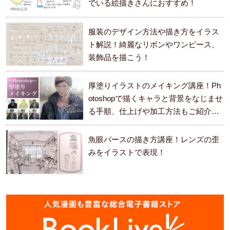
でいる絵描きさんにおすすめ！
服装のデザイン方法や描き方をイラス
ト解説！綺麗なリボンやワンピース、
装飾品を描こう！
厚塗りイラストのメイキング講座！Ph
otoshopで描くキャラと背景をなじませ
る手順、仕上げや加工方法もご紹介し
ます。
魚眼パースの描き方講座！レンズの歪
みをイラストで表現！