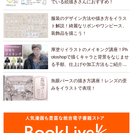
でいる絵描きさんにおすすめ！
服装のデザイン方法や描き方をイラス
ト解説！綺麗なリボンやワンピース、
装飾品を描こう！
厚塗りイラストのメイキング講座！Ph
otoshopで描くキャラと背景をなじませ
る手順、仕上げや加工方法もご紹介し
ます。
魚眼パースの描き方講座！レンズの歪
みをイラストで表現！