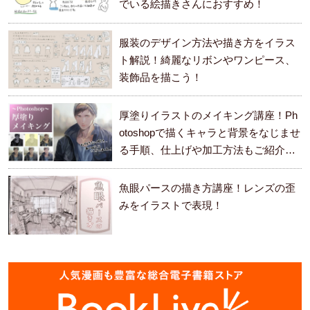
でいる絵描きさんにおすすめ！
服装のデザイン方法や描き方をイラス
ト解説！綺麗なリボンやワンピース、
装飾品を描こう！
厚塗りイラストのメイキング講座！Ph
otoshopで描くキャラと背景をなじませ
る手順、仕上げや加工方法もご紹介し
ます。
魚眼パースの描き方講座！レンズの歪
みをイラストで表現！