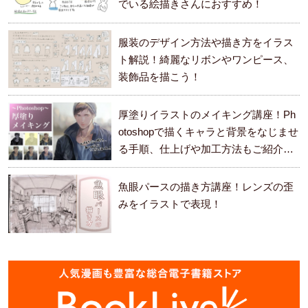
でいる絵描きさんにおすすめ！
服装のデザイン方法や描き方をイラス
ト解説！綺麗なリボンやワンピース、
装飾品を描こう！
厚塗りイラストのメイキング講座！Ph
otoshopで描くキャラと背景をなじませ
る手順、仕上げや加工方法もご紹介し
ます。
魚眼パースの描き方講座！レンズの歪
みをイラストで表現！