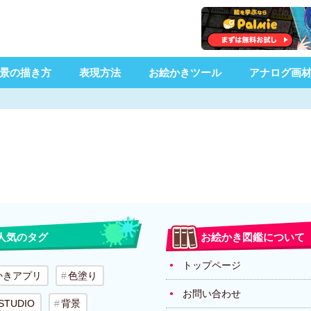
景の描き方
表現方法
お絵かきツール
アナログ画
人気のタグ
お絵かき図鑑について
トップページ
かきアプリ
色塗り
お問い合わせ
 STUDIO
背景