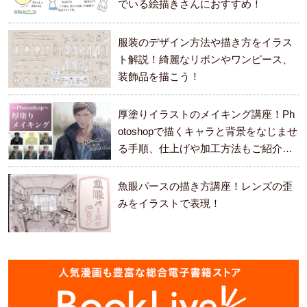
でいる絵描きさんにおすすめ！
服装のデザイン方法や描き方をイラス
ト解説！綺麗なリボンやワンピース、
装飾品を描こう！
厚塗りイラストのメイキング講座！Ph
otoshopで描くキャラと背景をなじませ
る手順、仕上げや加工方法もご紹介し
ます。
魚眼パースの描き方講座！レンズの歪
みをイラストで表現！