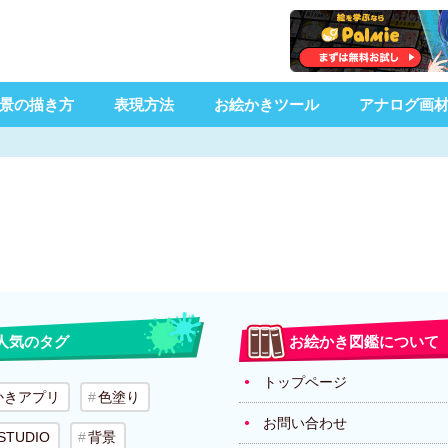
景の描き方
表現方法
お絵かきツール
アナログ画
人気のタグ
お絵かき図鑑について
トップページ
かきアプリ
色塗り
お問い合わせ
 STUDIO
背景