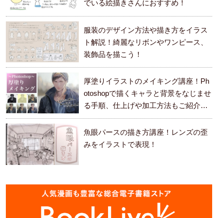
でいる絵描きさんにおすすめ！
服装のデザイン方法や描き方をイラス
ト解説！綺麗なリボンやワンピース、
装飾品を描こう！
厚塗りイラストのメイキング講座！Ph
otoshopで描くキャラと背景をなじませ
る手順、仕上げや加工方法もご紹介し
ます。
魚眼パースの描き方講座！レンズの歪
みをイラストで表現！