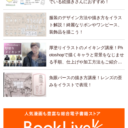
でいる絵描きさんにおすすめ！
服装のデザイン方法や描き方をイラス
ト解説！綺麗なリボンやワンピース、
装飾品を描こう！
厚塗りイラストのメイキング講座！Ph
otoshopで描くキャラと背景をなじませ
る手順、仕上げや加工方法もご紹介し
ます。
魚眼パースの描き方講座！レンズの歪
みをイラストで表現！