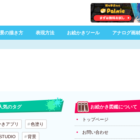
景の描き方
表現方法
お絵かきツール
アナログ画
人気のタグ
お絵かき図鑑について
トップページ
かきアプリ
色塗り
お問い合わせ
 STUDIO
背景