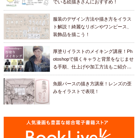
でいる絵描きさんにおすすめ！
服装のデザイン方法や描き方をイラス
ト解説！綺麗なリボンやワンピース、
装飾品を描こう！
厚塗りイラストのメイキング講座！Ph
otoshopで描くキャラと背景をなじませ
る手順、仕上げや加工方法もご紹介し
ます。
魚眼パースの描き方講座！レンズの歪
みをイラストで表現！