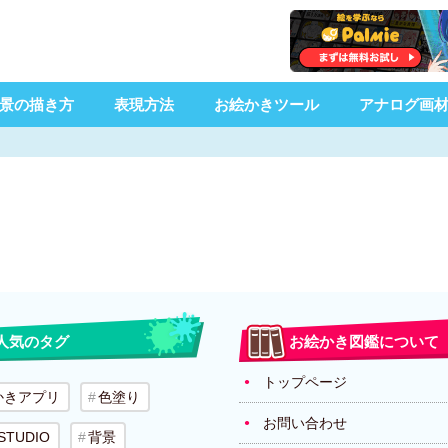
景の描き方
表現方法
お絵かきツール
アナログ画
人気のタグ
お絵かき図鑑について
トップページ
かきアプリ
色塗り
お問い合わせ
 STUDIO
背景