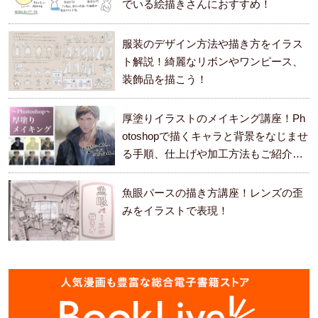
でいる絵描きさんにおすすめ！
服装のデザイン方法や描き方をイラス
ト解説！綺麗なリボンやワンピース、
装飾品を描こう！
厚塗りイラストのメイキング講座！Ph
otoshopで描くキャラと背景をなじませ
る手順、仕上げや加工方法もご紹介し
ます。
魚眼パースの描き方講座！レンズの歪
みをイラストで表現！