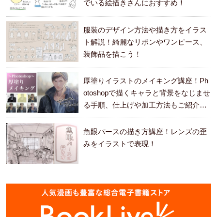
でいる絵描きさんにおすすめ！
服装のデザイン方法や描き方をイラス
ト解説！綺麗なリボンやワンピース、
装飾品を描こう！
厚塗りイラストのメイキング講座！Ph
otoshopで描くキャラと背景をなじませ
る手順、仕上げや加工方法もご紹介し
ます。
魚眼パースの描き方講座！レンズの歪
みをイラストで表現！