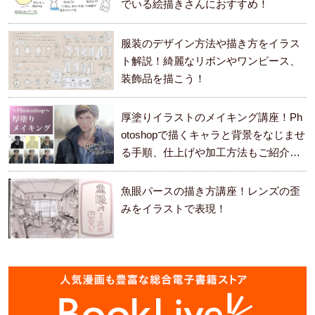
でいる絵描きさんにおすすめ！
服装のデザイン方法や描き方をイラス
ト解説！綺麗なリボンやワンピース、
装飾品を描こう！
厚塗りイラストのメイキング講座！Ph
otoshopで描くキャラと背景をなじませ
る手順、仕上げや加工方法もご紹介し
ます。
魚眼パースの描き方講座！レンズの歪
みをイラストで表現！