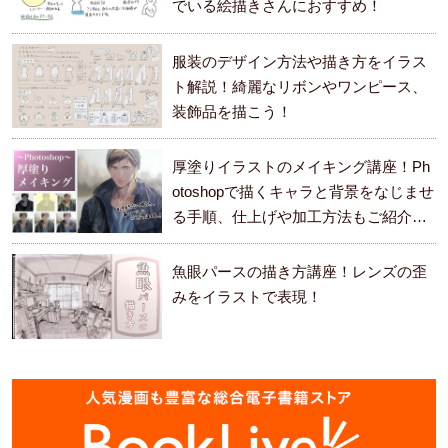
でいる絵描きさんにおすすめ！
服装のデザイン方法や描き方をイラス
ト解説！綺麗なリボンやワンピース、
装飾品を描こう！
厚塗りイラストのメイキング講座！Ph
otoshopで描くキャラと背景をなじませ
る手順、仕上げや加工方法もご紹介し
ます。
魚眼パースの描き方講座！レンズの歪
みをイラストで表現！