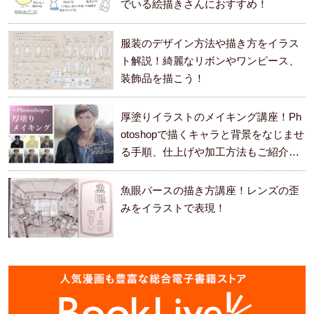
でいる絵描きさんにおすすめ！
服装のデザイン方法や描き方をイラス
ト解説！綺麗なリボンやワンピース、
装飾品を描こう！
厚塗りイラストのメイキング講座！Ph
otoshopで描くキャラと背景をなじませ
る手順、仕上げや加工方法もご紹介し
ます。
魚眼パースの描き方講座！レンズの歪
みをイラストで表現！