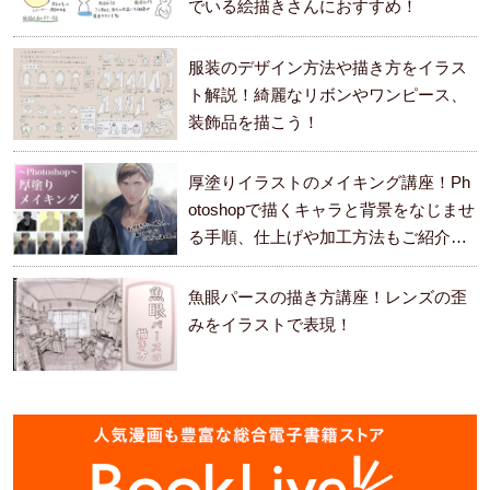
でいる絵描きさんにおすすめ！
服装のデザイン方法や描き方をイラス
ト解説！綺麗なリボンやワンピース、
装飾品を描こう！
厚塗りイラストのメイキング講座！Ph
otoshopで描くキャラと背景をなじませ
る手順、仕上げや加工方法もご紹介し
ます。
魚眼パースの描き方講座！レンズの歪
みをイラストで表現！