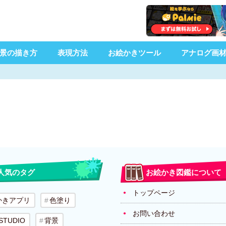
景の描き方
表現方法
お絵かきツール
アナログ画
人気のタグ
お絵かき図鑑について
トップページ
かきアプリ
色塗り
お問い合わせ
 STUDIO
背景