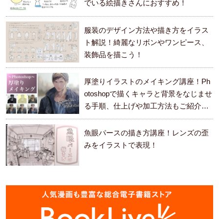
でいる絵描きさんにおすすめ！
服装のデザイン方法や描き方をイラス
ト解説！綺麗なリボンやワンピース、
装飾品を描こう！
厚塗りイラストのメイキング講座！Ph
otoshopで描くキャラと背景をなじませ
る手順、仕上げや加工方法もご紹介し
ます。
魚眼パースの描き方講座！レンズの歪
みをイラストで表現！