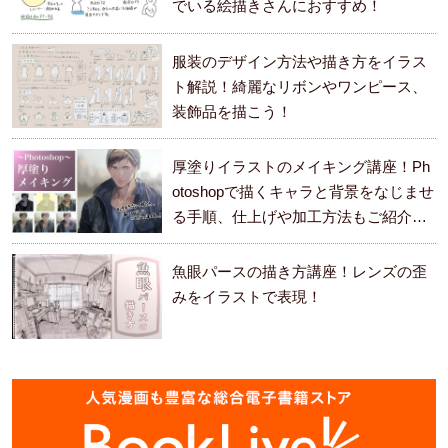
でいる絵描きさんにおすすめ！
服装のデザイン方法や描き方をイラス
ト解説！綺麗なリボンやワンピース、
装飾品を描こう！
厚塗りイラストのメイキング講座！Ph
otoshopで描くキャラと背景をなじませ
る手順、仕上げや加工方法もご紹介し
ます。
魚眼パースの描き方講座！レンズの歪
みをイラストで表現！